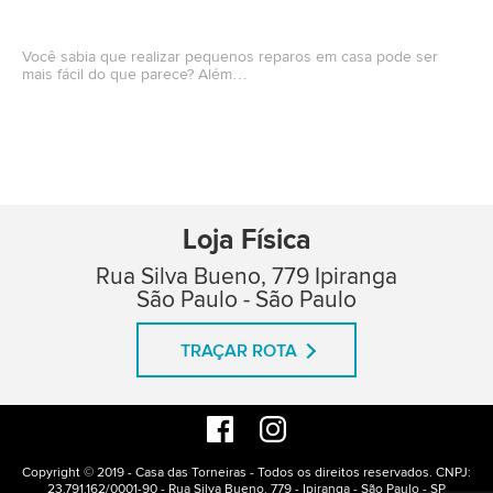
Você sabia que realizar pequenos reparos em casa pode ser
mais fácil do que parece? Além…
Loja Física
Rua Silva Bueno, 779 Ipiranga
São Paulo - São Paulo
TRAÇAR ROTA
Copyright © 2019 - Casa das Torneiras - Todos os direitos reservados. CNPJ:
23.791.162/0001-90 - Rua Silva Bueno, 779 - Ipiranga - São Paulo - SP