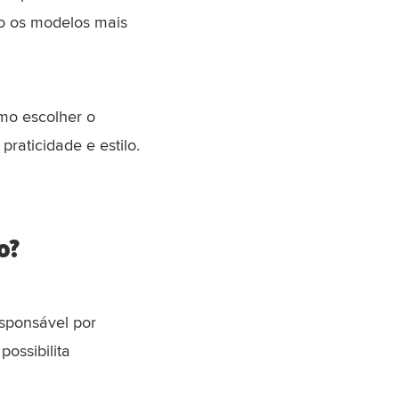
ão os modelos mais
mo escolher o
aticidade e estilo.
o?
esponsável por
possibilita