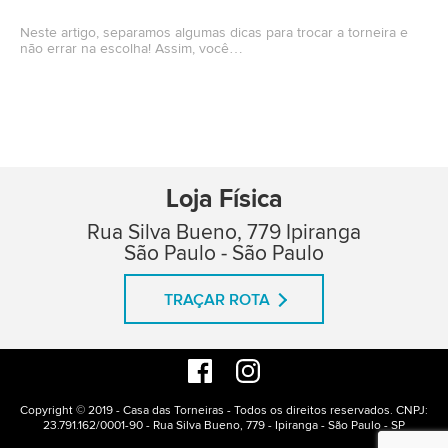
Neste artigo, separamos algumas dicas para trocar a torneira e
não errar na escolha! Assim, você…
Loja Física
Rua Silva Bueno, 779 Ipiranga
São Paulo - São Paulo
TRAÇAR ROTA
Copyright © 2019 - Casa das Torneiras - Todos os direitos reservados. CNPJ:
23.791.162/0001-90 - Rua Silva Bueno, 779 - Ipiranga - São Paulo - SP