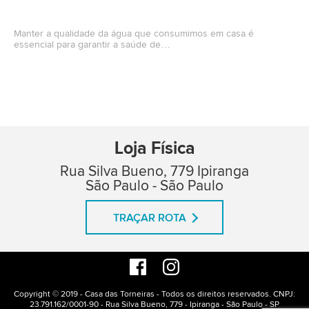
Manter a qualidade da água que consumimos em casa é
essencial para garantir a saúde de…
Loja Física
Rua Silva Bueno, 779 Ipiranga
São Paulo - São Paulo
TRAÇAR ROTA
Copyright © 2019 - Casa das Torneiras - Todos os direitos reservados. CNPJ:
23.791.162/0001-90 - Rua Silva Bueno, 779 - Ipiranga - São Paulo - SP