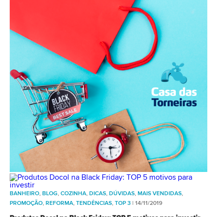
BANHEIRO
,
BLOG
,
COZINHA
,
DICAS
,
DÚVIDAS
,
MAIS VENDIDAS
,
PROMOÇÃO
,
REFORMA
,
TENDÊNCIAS
,
TOP 3
| 14/11/2019