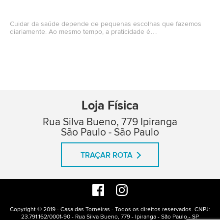
Cuidar da saúde depende de pequenas escolhas que fazemos
diariamente. Ao mesmo tempo, a praticidade é…
Loja Física
Rua Silva Bueno, 779 Ipiranga
São Paulo - São Paulo
TRAÇAR ROTA
Copyright © 2019 - Casa das Torneiras - Todos os direitos reservados. CNPJ:
23.791.162/0001-90 - Rua Silva Bueno, 779 - Ipiranga - São Paulo - SP