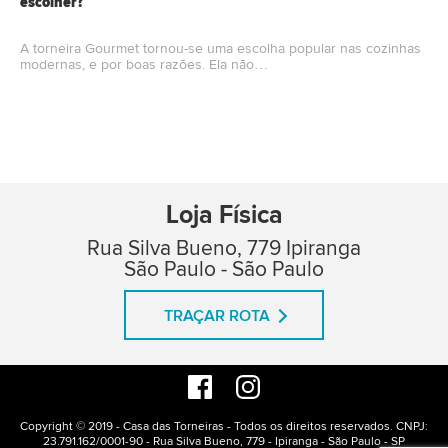
escolher?
A torneira Gourmet tornou-se uma escolha popular nas cozinhas
modernas, e por boas razões. Ela não…
Loja Física
Rua Silva Bueno, 779 Ipiranga
São Paulo - São Paulo
TRAÇAR ROTA
Copyright © 2019 - Casa das Torneiras - Todos os direitos reservados. CNPJ:
23.791.162/0001-90 - Rua Silva Bueno, 779 - Ipiranga - São Paulo - SP